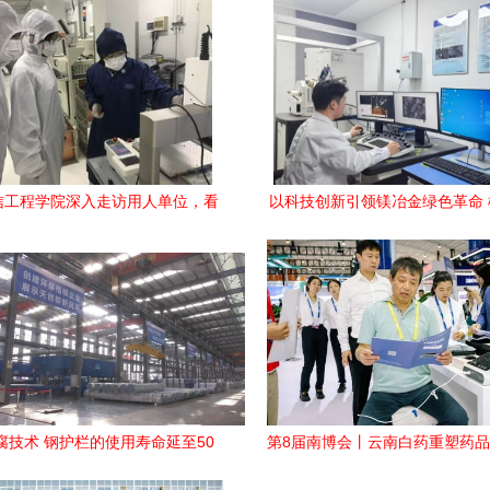
信工程学院深入走访用人单位，看
以科技创新引领镁冶金绿色革命
技术研发与通讯服务类毕业生
料集团研发中心通讯工程技术研
探索
腐技术 钢护栏的使用寿命延至50
第8届南博会丨云南白药重塑药
年，质量远高于同类产品
体验 系统便捷，健康触手